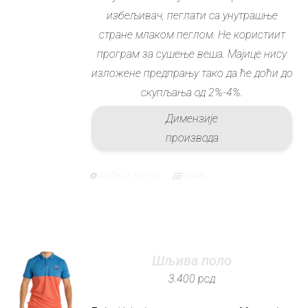
избељивач, пеглати са унутрашње
стране млаком пеглом. Не користиит
програм за сушење веша. Мајице нису
изложене предпрању тако да ће доћи до
скупљања од 2%-4%.
Димензије
производа
ДОДАЈ У КОРПУ
Details
Овај
производ
има
више
варијанти.
Шљива поло
Опције
3.400
рсд
могу