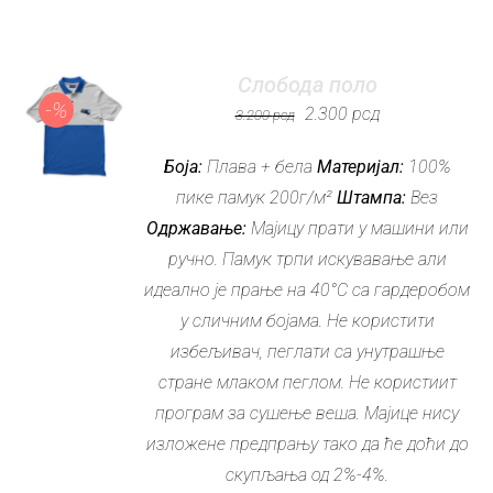
Слобода поло
-%
Оригинална
Тренутна
2.300
рсд
3.200
рсд
цена
цена
Боја:
Плава + бела
Материјал:
100%
је
је:
пике памук 200г/м²
Штампа:
Вез
била:
2.300 рсд.
Одржавање:
Мајицу прати у машини или
3.200 рсд.
ручно. Памук трпи искувавање али
идеално је прање на 40°C са гардеробом
у сличним бојама. Не користити
избељивач, пеглати са унутрашње
стране млаком пеглом. Не користиит
програм за сушење веша. Мајице нису
изложене предпрању тако да ће доћи до
скупљања од 2%-4%.