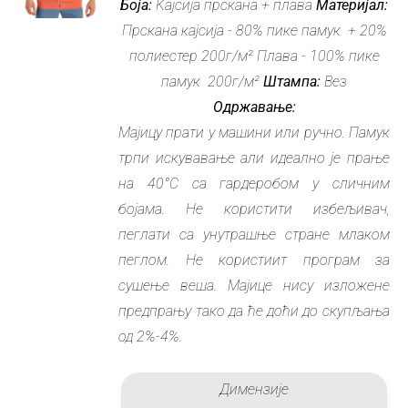
Боја:
Kајсија прскана + плава
бити
Материјал:
Прскана кајсија - 80% пике памук + 20%
изабране
полиестер 200г/м² Плава - 100% пике
на
памук 200г/м²
Штампа:
страници
Вез
Одржавање:
производа.
Мајицу прати у машини или ручно. Памук
трпи искувавање али идеално је прање
на 40°C са гардеробом у сличним
бојама. Не користити избељивач,
пеглати са унутрашње стране млаком
пеглом. Не користиит програм за
сушење веша. Мајице нису изложене
предпрању тако да ће доћи до скупљања
од 2%-4%.
Димензије