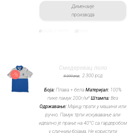
Димензије
производа
ДОДАЈ У КОРПУ
Details
Овај
производ
има
више
варијанти.
Смедеревац поло
Опције
-%
Оригинална
Тренутна
2.300
рсд
3.200
рсд
могу
цена
цена
Боја:
Плава + бела
Материјал:
бити
100%
је
је:
пике памук 200г/м²
изабране
Штампа:
Вез
била:
2.300 рсд.
Одржавање:
Мајицу прати у машини или
на
3.200 рсд.
ручно. Памук трпи искувавање али
страници
идеално је прање на 40°C са гардеробом
производа.
у сличним бојама. Не користити