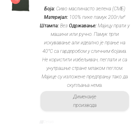
цена
цена
Боја:
Сиво маслинасто зелена (СМБ)
је
је:
Материјал:
100% пике памук 200г/м²
била:
2.304 рсд.
Штампа:
Вез
Одржавање:
Мајицу прати у
3.200 рсд.
машини или ручно. Памук трпи
искувавање али идеално је прање на
40°C са гардеробом у сличним бојама.
Не користити избељивач, пеглати и са
унутрашње стране млаком пеглом.
Мајице су изложене предпрању тако да
скупљања нема.
Димензије
производа
Details