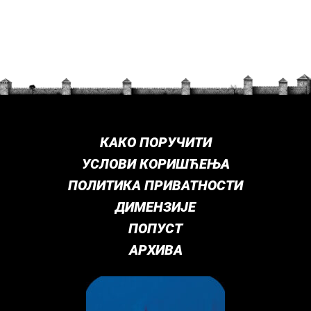
КАКО ПОРУЧИТИ
УСЛОВИ КОРИШЋЕЊА
ПОЛИТИКА ПРИВАТНОСТИ
ДИМЕНЗИЈЕ
ПОПУСТ
АРХИВА