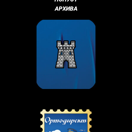
АРХИВА