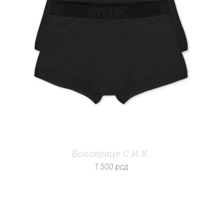
Боксерице С.И.К.
1.500
рсд