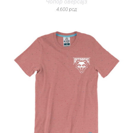
Чопор оверсајз
4.600
рсд