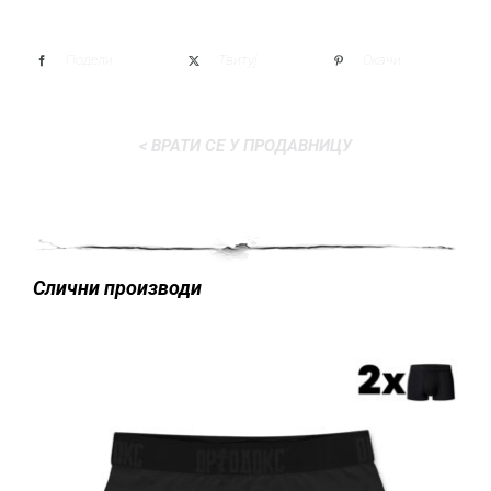
Подели
Твитуј
Окачи
< ВРАТИ СЕ У ПРОДАВНИЦУ
Слични производи