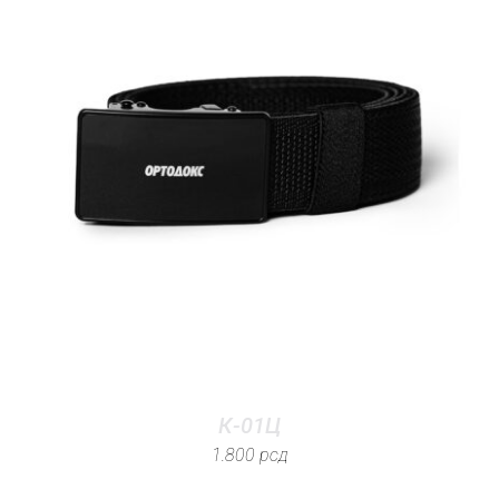
К-01Ц
1.800
рсд