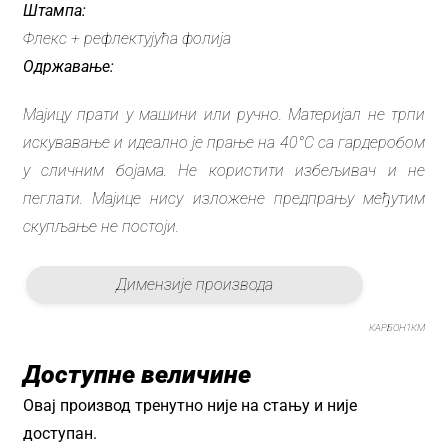
Штампа:
Флекс + рефлектујућа фолија
Одржавање:
Мајицу прати у машини или ручно. Материјал не трпи
искувавање и идеално је прање на 40°C са гардеробом
у сличним бојама. Не користити избељивач и не
пеглати. Мајице нису изложене предпрању међутим
скупљање не постоји.
Димензије производа
КАРБОН1КM
Доступне величине
Овај производ тренутно није на стању и није
доступан.