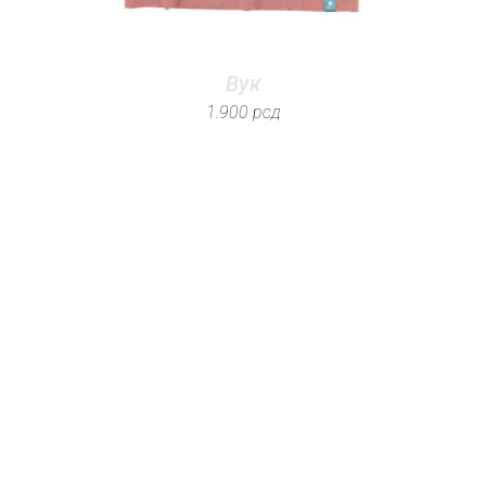
Вук
1.900
рсд