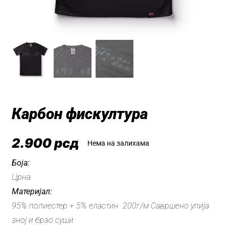
Карбон фискултура
2.900
рсд
Нема на залихама
Боја:
Црна
Материјал:
95% полиестер + 5% еластин 200г/м Савршено упија
зној и брзо суши