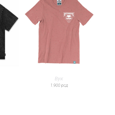
Вук
1.900
рсд