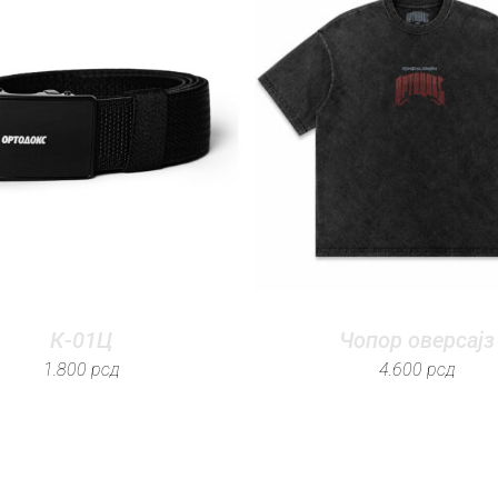
К-01Ц
Чопор оверсајз
1.800
рсд
4.600
рсд