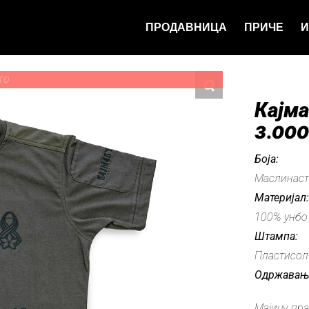
ПРОДАВНИЦА
ПРИЧЕ
И
ТО
Кајм
3.00
Боја:
Маслинасто
Материјал
100% унбо
Штампа:
Пластисол
Одржавањ
Мајицу пр