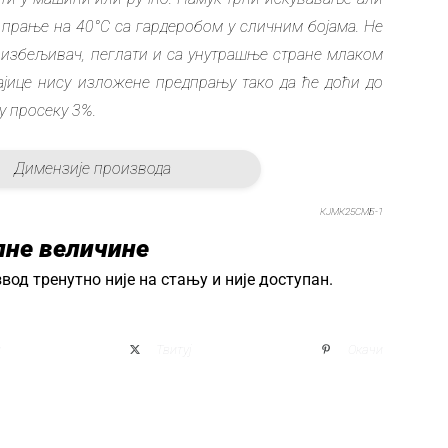
 прање на 40°C са гардеробом у сличним бојама. Не
 избељивач, пеглати и са унутрашње стране млаком
ајице нису изложене предпрању тако да ће доћи до
у просеку 3%.
Димензије производа
КЈМК25СМБ-1
пне величине
вод тренутно није на стању и није доступан.
и
Твитуј
Окачи