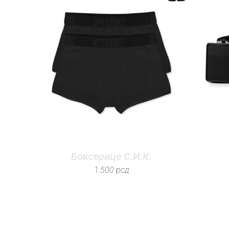
Боксерице С.И.К.
1.500
рсд