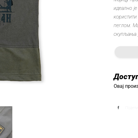
идеално је
користити
пеглом. М
скупљања 
Досту
Овај произ
Подел