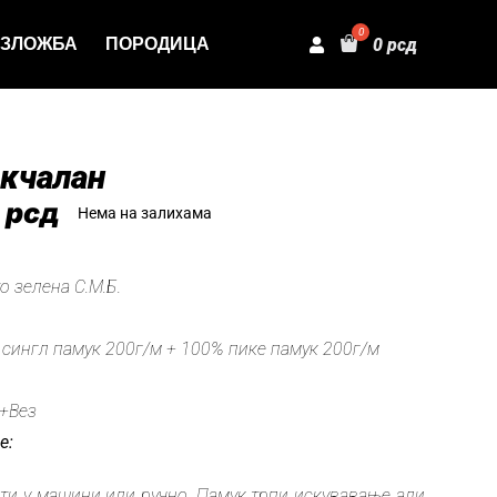
ЗЛОЖБА
ПОРОДИЦА
0
рсд
акчалан
0
рсд
Нема на залихама
 зелена С.М.Б.
:
 сингл памук 200г/м + 100% пике памук 200г/м
+Вез
е:
ати у машини или ручно. Памук трпи искувавање али