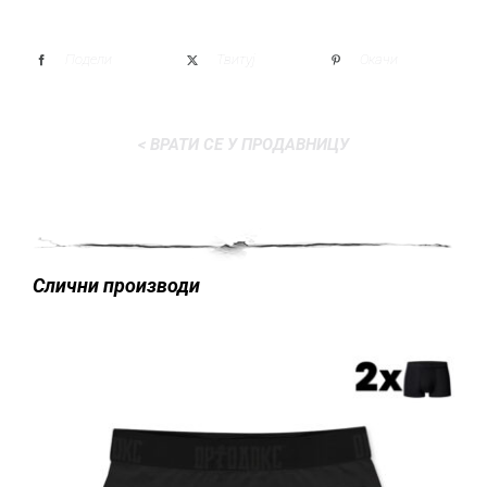
Подели
Твитуј
Окачи
< ВРАТИ СЕ У ПРОДАВНИЦУ
Слични производи