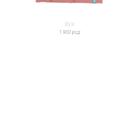
Вук
1.900
рсд