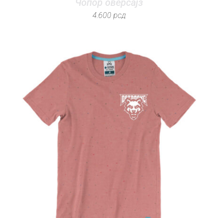
Чопор оверсајз
4.600
рсд