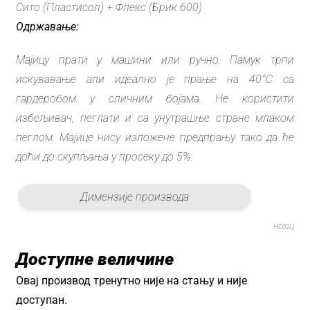
Сито (Пластисол) + Флекс (Брик 600)
Одржавање:
Мајицу прати у машини или ручно. Памук трпи
искувавање али идеално је прање на 40°C са
гардеробом у сличним бојама. Не користити
избељивач, пеглати и са унутрашње стране млаком
пеглом. Мајице нису изложене предпрању тако да ће
доћи до скупљања у просеку до 5%.
Димензије производа
НС01Ц
Доступне величине
Овај производ тренутно није на стању и није
доступан.