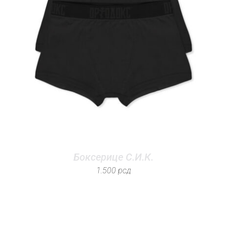
Боксерице С.И.К.
1.500
рсд