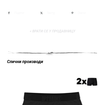
Подели
Твитуј
Окачи
< ВРАТИ СЕ У ПРОДАВНИЦУ
Слични производи