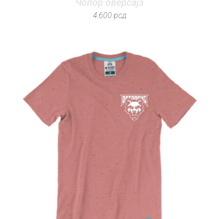
Чопор оверсајз
4.600
рсд