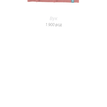
Вук
1.900
рсд