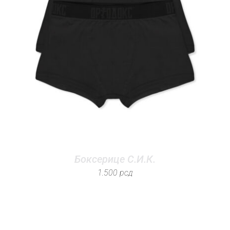
Боксерице С.И.К.
1.500
рсд