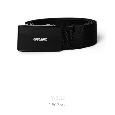
К-01Ц
1.800
рсд