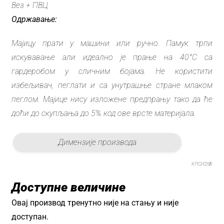
Вез + ПВЦ
Одржавање:
Мајицу прати у машини или ручно. Памук трпи
искувавање али идеално је прање на 40°C са
гардеробом у сличним бојама. Не користити
избељивач, пеглати и са унутрашње стране млаком
пеглом. Мајице нису изложене предпрању тако да ће
доћи до скупљања до 5% код ове врсте материјала.
Димензије производа
КЛСИ25Б
Доступне величине
Овај производ тренутно није на стању и није
доступан.