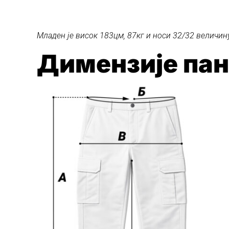
Младен је висок 183цм, 87кг и носи 32/32 величин
Димензије па