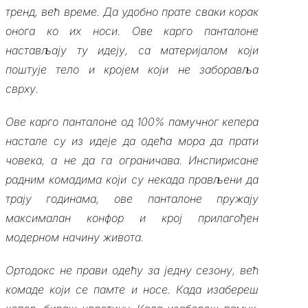
тренд, већ време. Да удобно прате сваки корак
онога ко их носи. Ове карго панталоне
настављају ту идеју, са материјалом који
поштује тело и кројем који не заборавља
сврху.
Ове карго панталоне од 100% памучног кепера
настале су из идеје да одећа мора да прати
човека, а не да га ограничава. Инспирисане
радним комадима који су некада прављени да
трају годинама, ове панталоне пружају
максималан конфор и крој прилагођен
модерном начину живота.
Ортодокс не прави одећу за једну сезону, већ
комаде који се памте и носе. Када изабереш