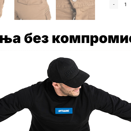
Ор
ка
ко
ња без компроми