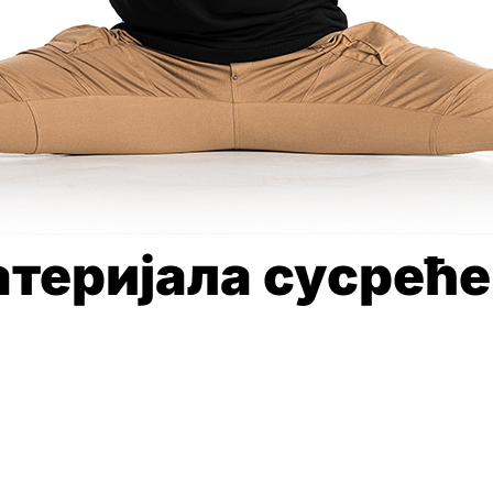
атеријала сусрећ