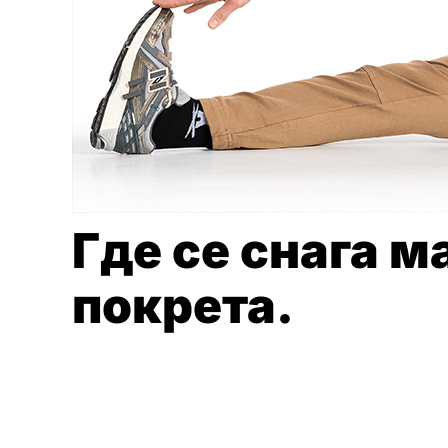
Где се снага м
покрета.