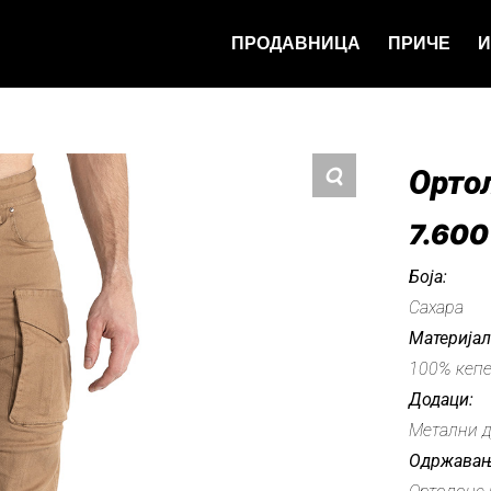
ПРОДАВНИЦА
ПРИЧЕ
И
Орто
7.60
Боја:
Сахара
Материјал
100% кепе
Додаци:
Метални д
Одржавањ