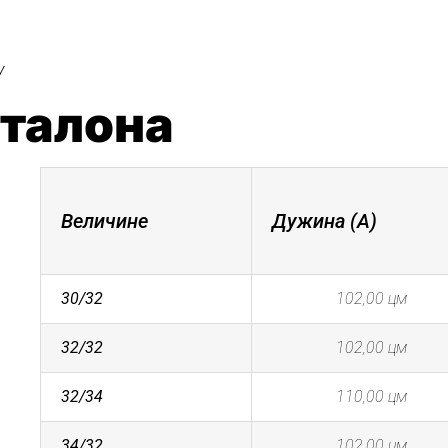
у
нталона
Величине
Дужина (А)
30/32
102,00 цм
32/32
102,00 цм
32/34
110,00 цм
34/32
102,00 цм