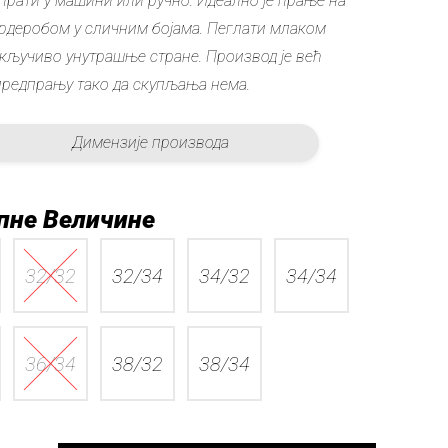
прати у машини или ручно. Идеално је прање на
ардеробом у сличним бојама. Пеглати млаком
кључиво унутрашње стране. Производ је већ
редпрању тако да скупљања нема.
Димензије производа
пне Величине
32/32
32/34
34/32
34/34
36/34
38/32
38/34