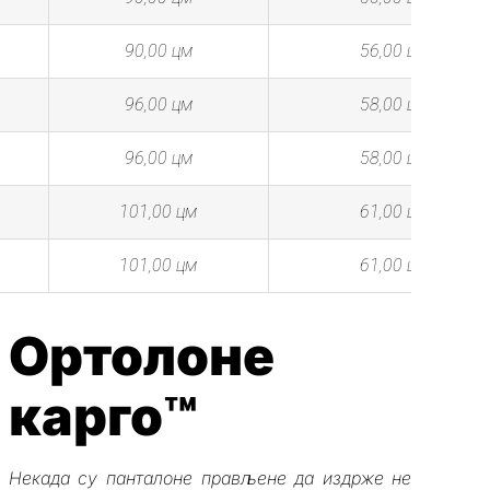
90,00 цм
56,00 цм
96,00 цм
58,00 цм
96,00 цм
58,00 цм
101,00 цм
61,00 цм
101,00 цм
61,00 цм
Ортолоне
карго™
Некада су панталоне прављене да издрже не