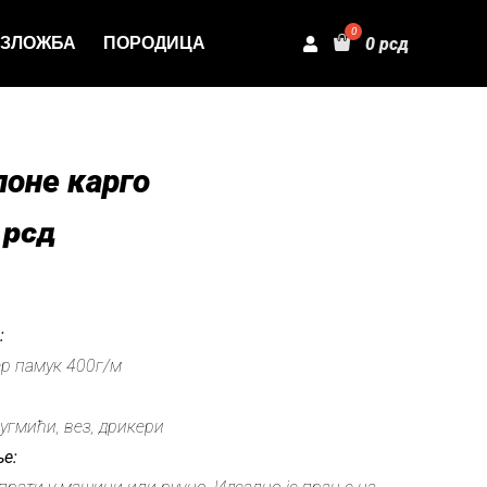
ЗЛОЖБА
ПОРОДИЦА
0
рсд
лоне карго
0
рсд
:
р памук 400г/м
угмићи, вез, дрикери
е: