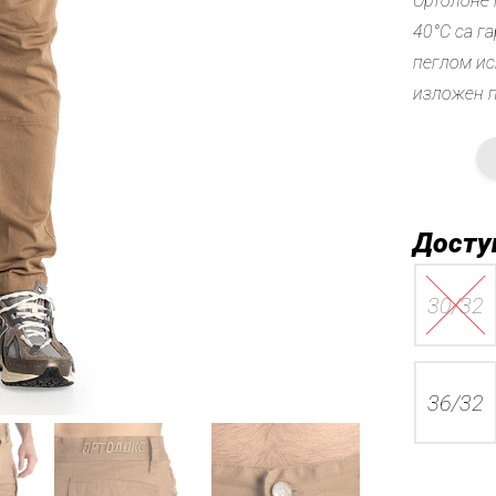
Ортолоне 
40°C са г
пеглом ис
изложен п
Досту
30/32
36/32