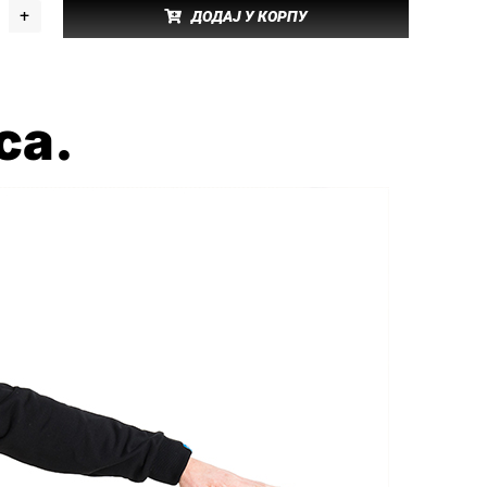
ДОДАЈ У КОРПУ
толоне
рго
личина
са.