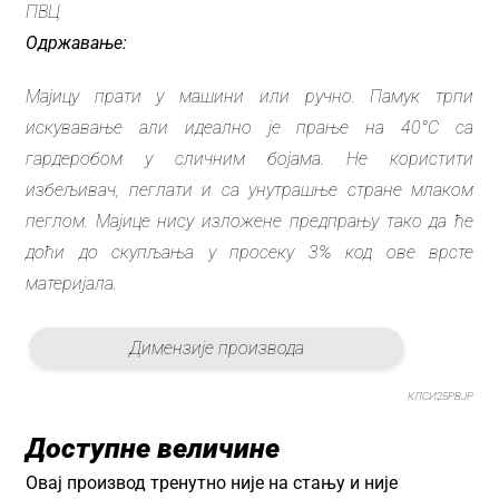
ПВЦ
Одржавање:
Мајицу прати у машини или ручно. Памук трпи
искувавање али идеално је прање на 40°C са
гардеробом у сличним бојама. Не користити
избељивач, пеглати и са унутрашње стране млаком
пеглом. Мајице нису изложене предпрању тако да ће
доћи до скупљања у просеку 3% код ове врсте
материјала.
Димензије производа
КЛСИ25РВЈР
Доступне величине
Овај производ тренутно није на стању и није