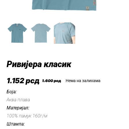
Ривијера класик
1.152
рсд
1.600
рсд
Нема на залихама
Оригинална
Тренутна
цена
цена
Боја:
Аква плава
је
је:
Материјал:
била:
1.152 рсд.
100% памук 160г/м
1.600 рсд.
Штампа: