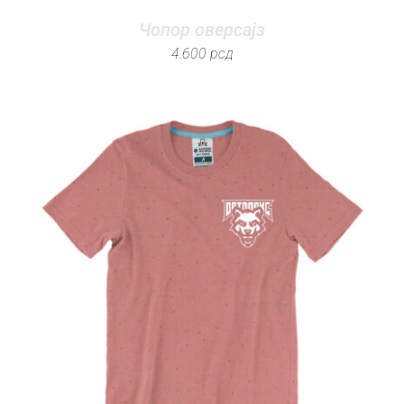
Чопор оверсајз
4.600
рсд