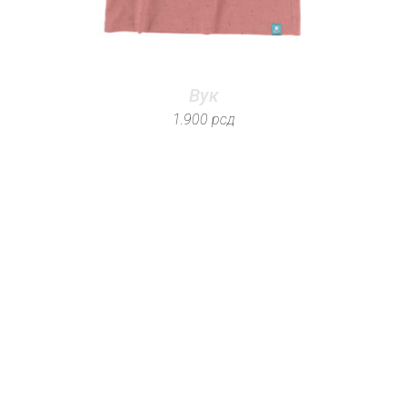
Вук
1.900
рсд