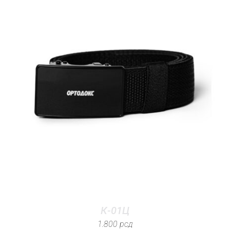
К-01Ц
1.800
рсд