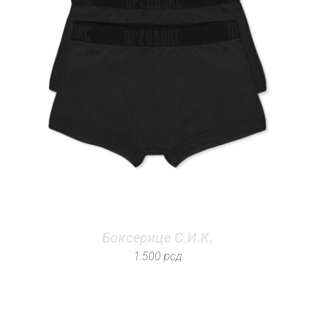
Боксерице С.И.К.
1.500
рсд