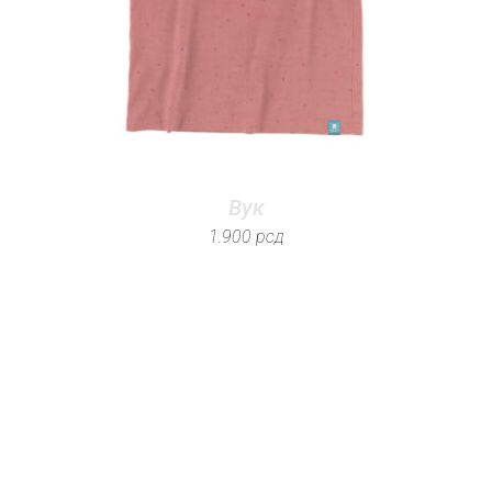
Вук
1.900
рсд