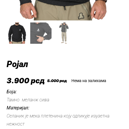
Ројал
3.900
рсд
5.000
рсд
Нема на залихама
Оригинална
Тренутна
цена
цена
Боја:
Тамно меланж сива
је
је:
Материјал:
била:
3.900 рсд.
Селаник је мека плетенина коју одликује изузетна
5.000 рсд.
нежност