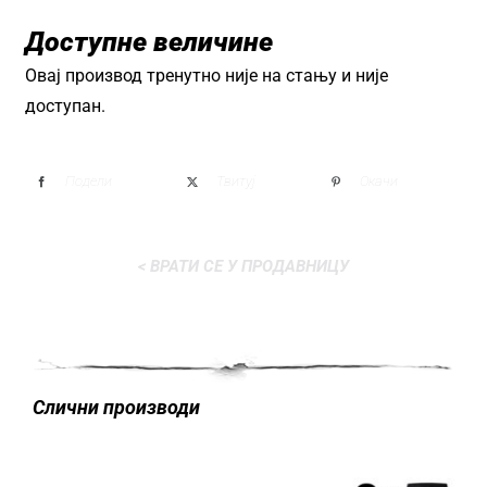
Доступне величине
Овај производ тренутно није на стању и није
доступан.
Подели
Твитуј
Окачи
< ВРАТИ СЕ У ПРОДАВНИЦУ
Слични производи