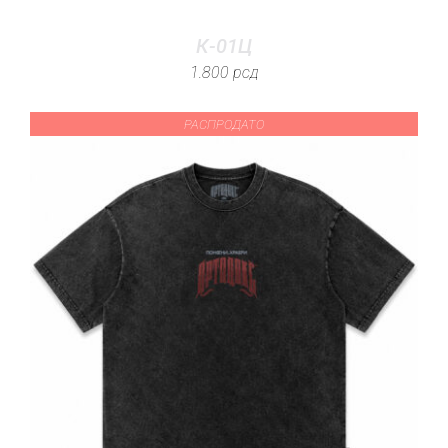
К-01Ц
1.800
рсд
РАСПРОДАТО