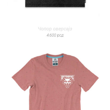
Чопор оверсајз
4.600
рсд