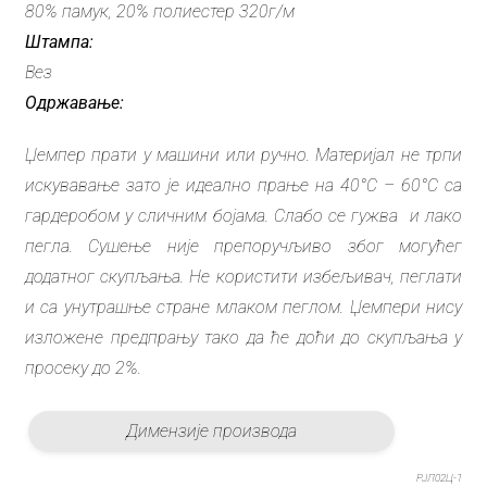
80% памук, 20% полиестер 320г/м
Штампа:
Вез
Одржавање:
Џемпер прати у машини или ручно. Материјал не трпи
искувавање зато је идеално прање на 40°C – 60°C са
гардеробом у сличним бојама. Слабо се гужва и лако
пегла. Сушење није препоручљиво због могућег
додатног скупљања. Не користити избељивач, пеглати
и са унутрашње стране млаком пеглом. Џемпери нису
изложене предпрању тако да ће доћи до скупљања у
просеку до 2%.
Димензије производа
РЈЛ02Ц-1