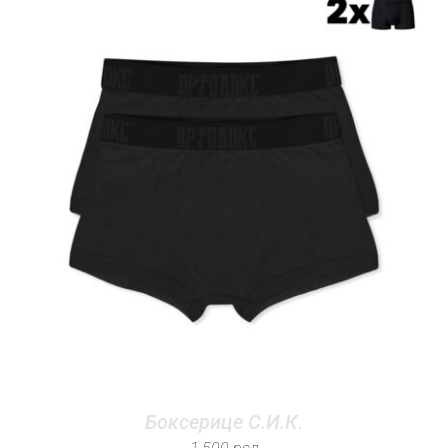
Боксерице С.И.К.