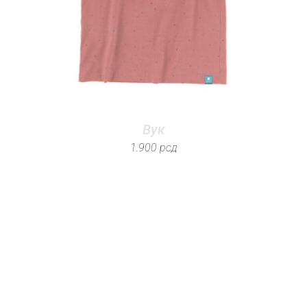
Вук
1.900
рсд