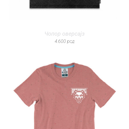
Чопор оверсајз
4.600
рсд