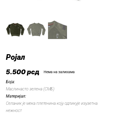
Ројал
5.500
рсд
Нема на залихама
Боја:
Маслинасто зелена (СМБ)
Материјал:
Селаник је мека плетенина коју одликује изузетна
нежност