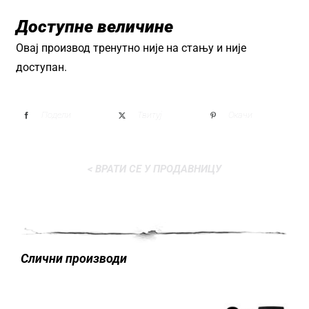
Доступне величине
Овај производ тренутно није на стању и није
доступан.
Подели
Твитуј
Окачи
< ВРАТИ СЕ У ПРОДАВНИЦУ
Слични производи