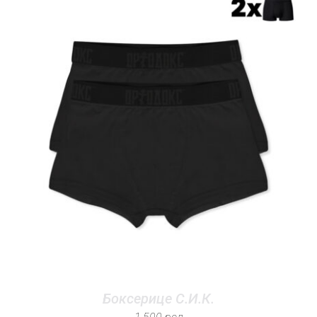
Боксерице С.И.К.