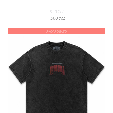
К-01Ц
1.800
рсд
РАСПРОДАТО