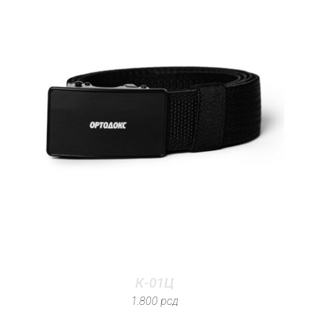
К-01Ц
1.800
рсд