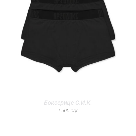
Боксерице С.И.К.
1.500
рсд