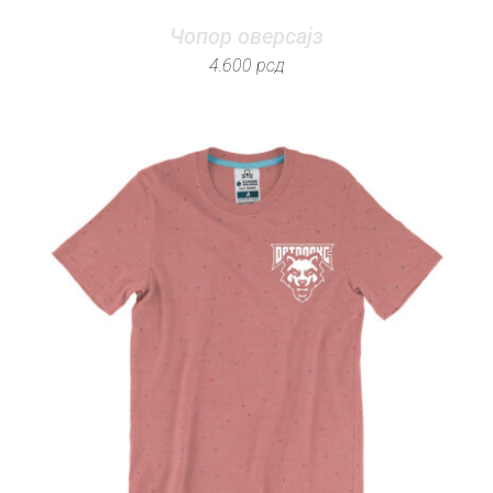
Чопор оверсајз
4.600
рсд