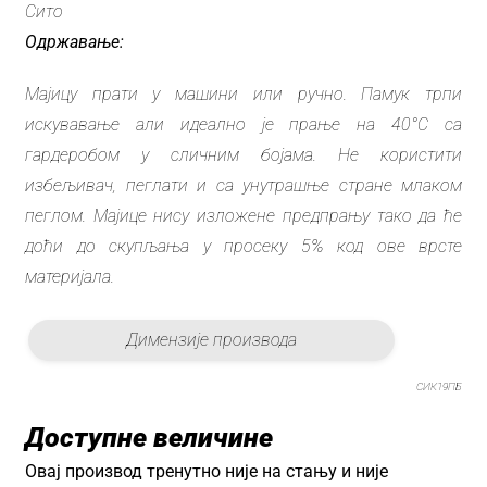
Сито
Одржавање:
Мајицу прати у машини или ручно. Памук трпи
искувавање али идеално је прање на 40°C са
гардеробом у сличним бојама. Не користити
избељивач, пеглати и са унутрашње стране млаком
пеглом. Мајице нису изложене предпрању тако да ће
доћи до скупљања у просеку 5% код ове врсте
материјала.
Димензије производа
СИК19ПБ
Доступне величине
Овај производ тренутно није на стању и није