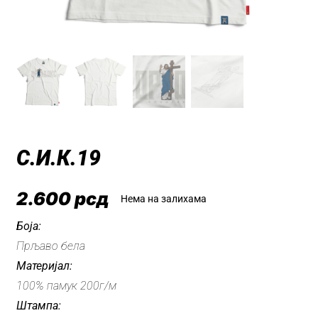
С.И.К.19
2.600
рсд
Нема на залихама
Боја:
Прљаво бела
Материјал:
100% памук 200г/м
Штампа: