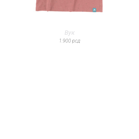
Вук
1.900
рсд