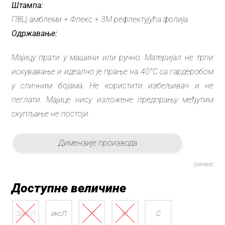
Штампа:
ПВЦ амблеми + Флекс + 3М рефлектујућа фолија
Одржавање:
Мајицу прати у машини или ручно. Материјал не трпи
искувавање и идеално је прање на 40°C са гардеробом
у сличним бојама. Не користити избељивач и не
пеглати. Мајице нису изложене предпрању међутим
скупљање не постоји.
Димензије производа
СИКФИС
Доступне величине
2иксЛ
иксЛ
Л
М
С