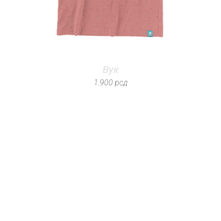
Вук
1.900
рсд