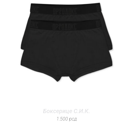
Боксерице С.И.К.
1.500
рсд