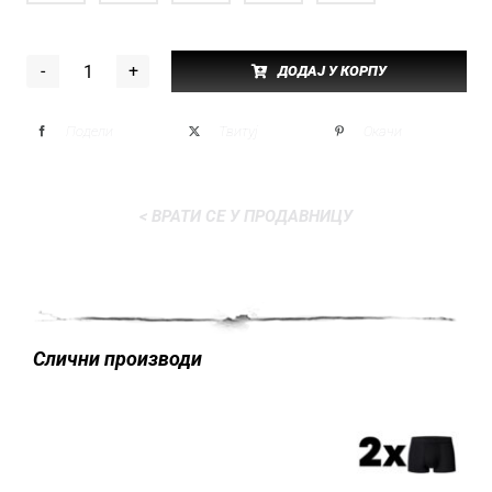
ДОДАЈ У КОРПУ
С.И.К.
количина
Подели
Твитуј
Окачи
< ВРАТИ СЕ У ПРОДАВНИЦУ
Слични производи