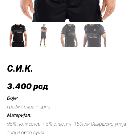
С.И.К.
3.400
рсд
Боје:
Графит сива + црна
Материјал:
95% полиестер + 5% еластин 180г/м Савршено упија
зној и брзо суши