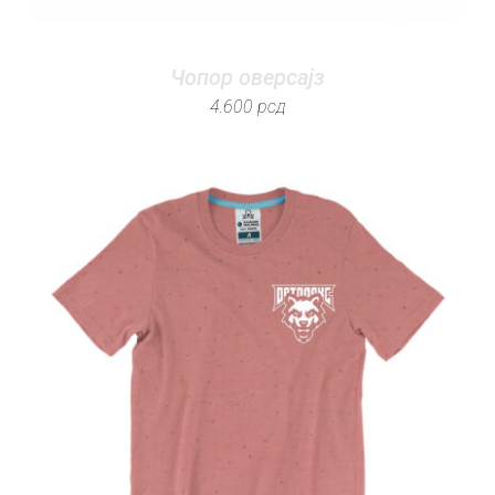
Чопор оверсајз
4.600
рсд