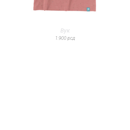
Вук
1.900
рсд