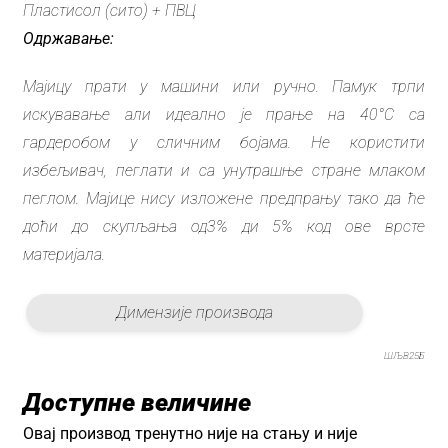
Пластисол (сито) + ПВЦ
Одржавање:
Мајицу прати у машини или ручно. Памук трпи
искувавање али идеално је прање на 40°C са
гардеробом у сличним бојама. Не користити
избељивач, пеглати и са унутрашње стране млаком
пеглом. Мајице нису изложене предпрању тако да ће
доћи до скупљања од3% ди 5% код ове врсте
материјала.
Димензије производа
ШЉВ25Б
Доступне величине
Овај производ тренутно није на стању и није