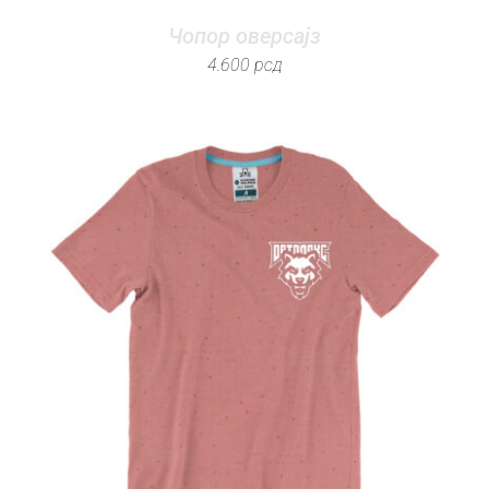
Чопор оверсајз
4.600
рсд