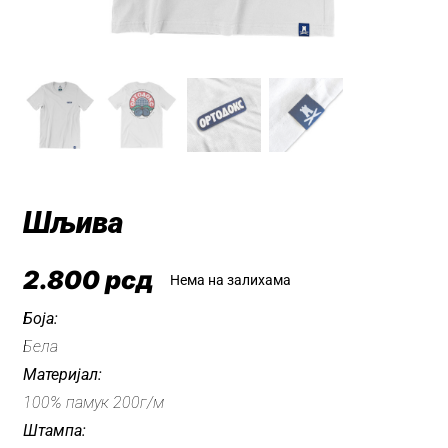
Шљива
2.800
рсд
Нема на залихама
Боја:
Бела
Материјал:
100% памук 200г/м
Штампа: