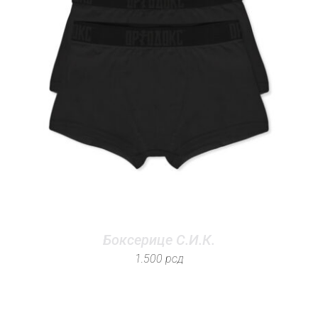
Боксерице С.И.К.
1.500
рсд