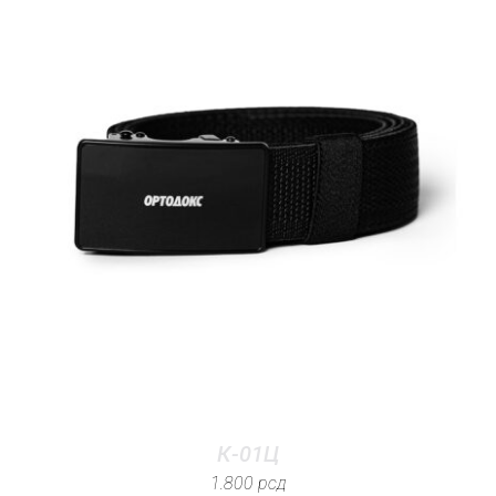
К-01Ц
1.800
рсд