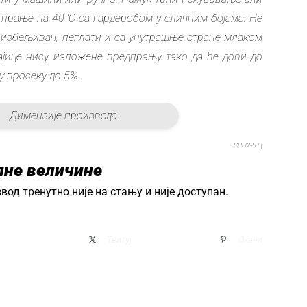
 прање на 40°C са гардеробом у сличним бојама. Не
 избељивач, пеглати и са унутрашње стране млаком
ајице нису изложене предпрању тако да ће доћи до
 просеку до 5%.
Димензије производа
СРП22ТЦ
пне величине
вод тренутно није на стању и није доступан.
и
Твитуј
Окачи