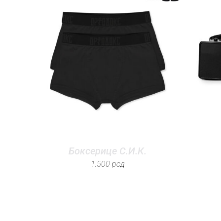
Боксерице С.И.К.
1.500
рсд