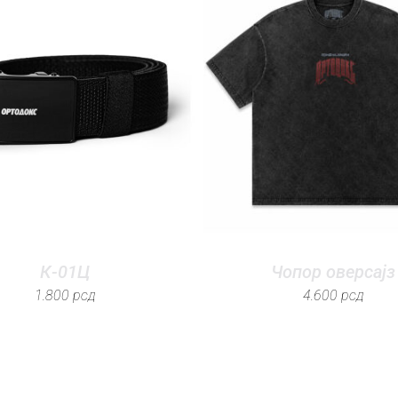
К-01Ц
Чопор оверсајз
1.800
рсд
4.600
рсд