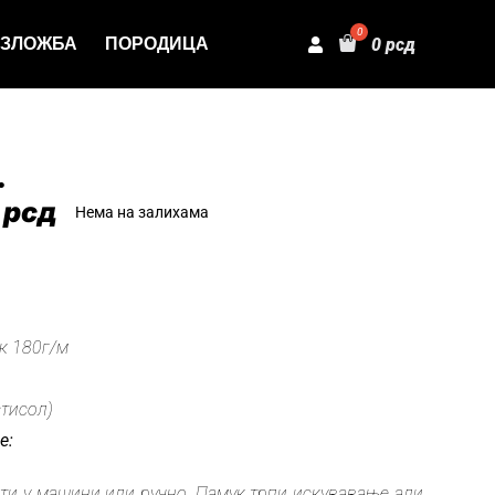
ЗЛОЖБА
ПОРОДИЦА
0
рсд
.
0
рсд
Нема на залихама
:
к 180г/м
стисол)
е:
ати у машини или ручно. Памук трпи искувавање али