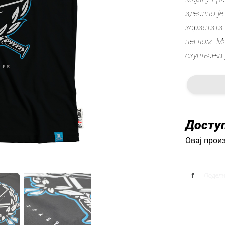
идеално је
користити
пеглом. М
скупљања у
Досту
Овај произ
Подел