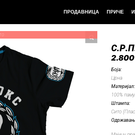
ПРОДАВНИЦА
ПРИЧЕ
И
ТО
С.Р.П
2.80
Боја:
Црна
Материјал
100% паму
Штампа:
Сито (Пла
Одржавањ
Мајицу пр