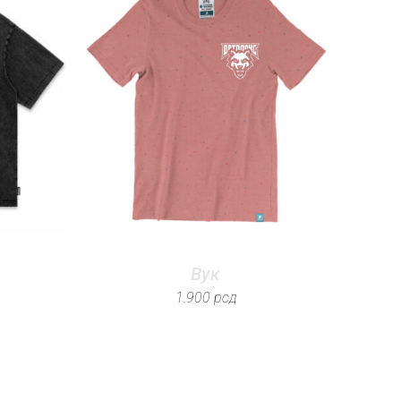
Вук
1.900
рсд