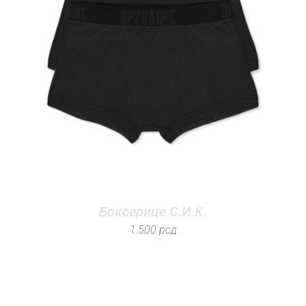
Боксерице С.И.К.
1.500
рсд