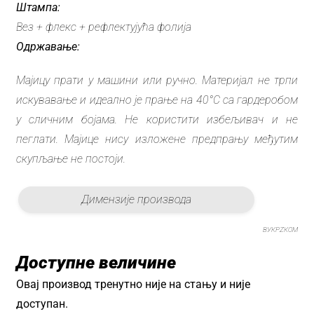
Штампа:
Вез + флекс + рефлектујућа фолија
Одржавање:
Мајицу прати у машини или ручно. Материјал не трпи
искувавање и идеално је прање на 40°C са гардеробом
у сличним бојама. Не користити избељивач и не
пеглати. Мајице нису изложене предпрању међутим
скупљање не постоји.
Димензије производа
ВУКPZКОМ
Доступне величине
Овај производ тренутно није на стању и није
доступан.