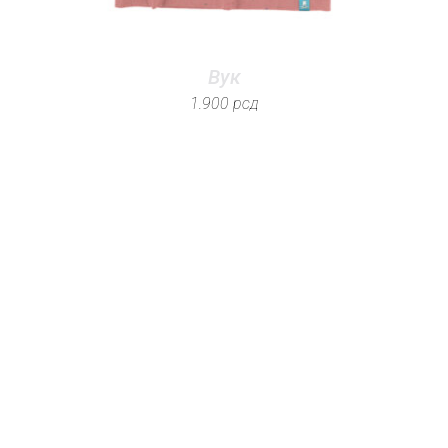
Вук
1.900
рсд