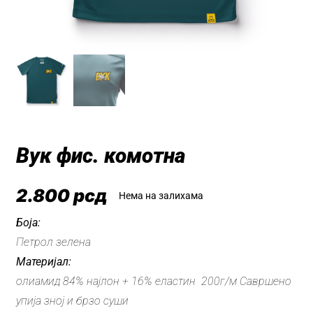
Вук фис. комотна
2.800
рсд
Нема на залихама
Боја:
Петрол зелена
Материјал:
олиамид 84% најлон + 16% еластин 200г/м Савршено
упија зној и брзо суши