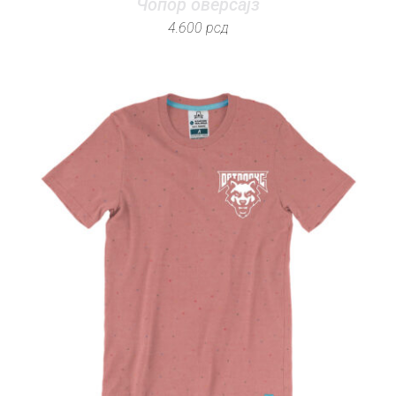
Чопор оверсајз
4.600
рсд