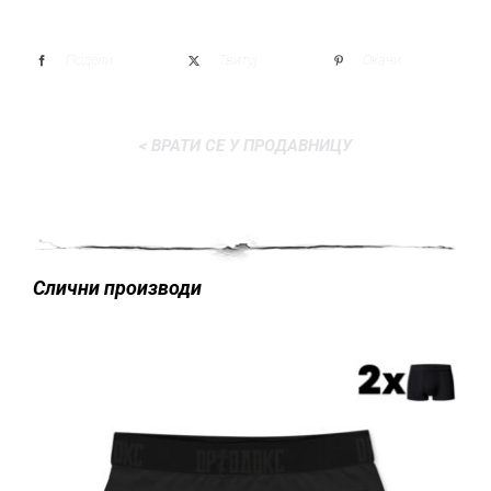
Подели
Твитуј
Окачи
< ВРАТИ СЕ У ПРОДАВНИЦУ
Слични производи