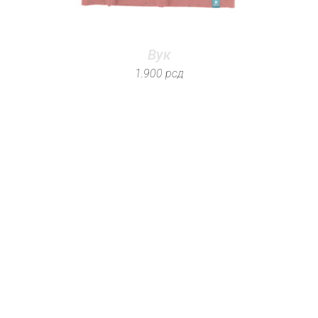
Вук
1.900
рсд