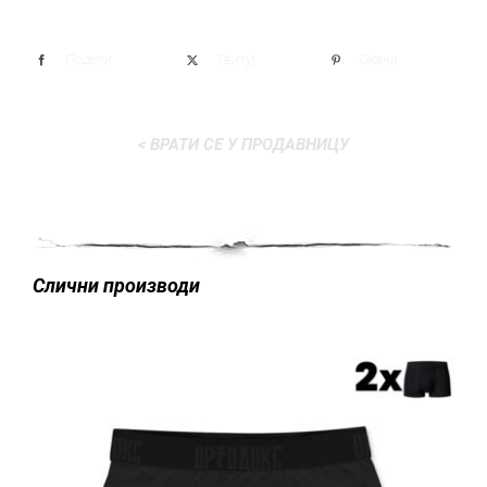
Подели
Твитуј
Окачи
< ВРАТИ СЕ У ПРОДАВНИЦУ
Слични производи