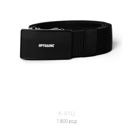
К-01Ц
1.800
рсд