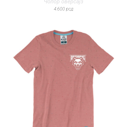
Чопор оверсајз
4.600
рсд