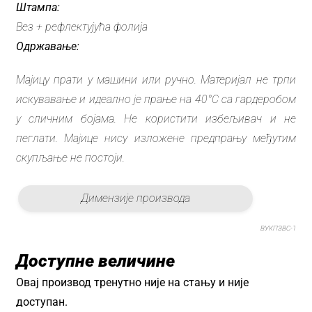
Штампа:
Вез + рефлектујућа фолија
Одржавање:
Мајицу прати у машини или ручно. Материјал не трпи
искувавање и идеално је прање на 40°C са гардеробом
у сличним бојама. Не користити избељивач и не
пеглати. Мајице нису изложене предпрању међутим
скупљање не постоји.
Димензије производа
ВУКПЗВС-1
Доступне величине
Овај производ тренутно није на стању и није
доступан.