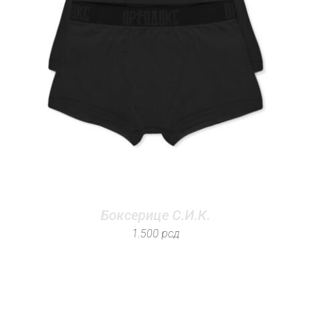
Боксерице С.И.К.
1.500
рсд