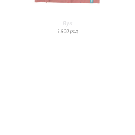
Вук
1.900
рсд