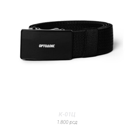
К-01Ц
1.800
рсд