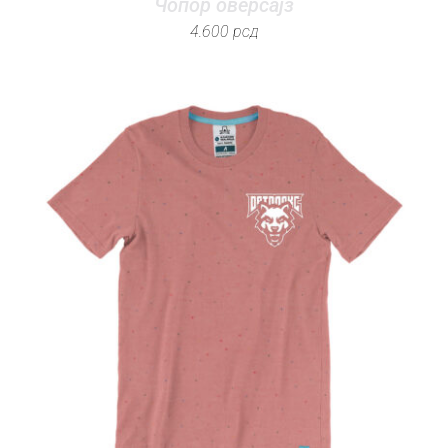
Чопор оверсајз
4.600
рсд