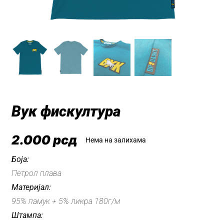
Вук фискултура
2.000
рсд
Нема на залихама
Боја:
Петрол плава
Материјал:
95% памук + 5% ликра 180г/м
Штампа: