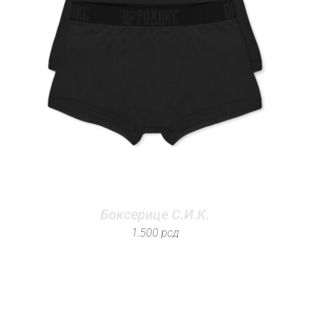
Боксерице С.И.К.
1.500
рсд