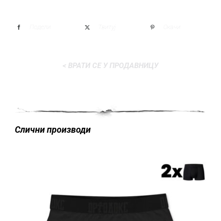
Подели
Твитуј
Окачи
< ВРАТИ СЕ У ПРОДАВНИЦУ
Слични производи