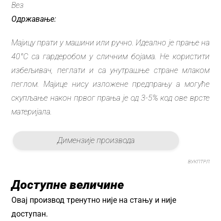
Вез
Одржавање:
Мајицу прати у машини или ручно. Идеално је прање на
40°C са гардеробом у сличним бојама. Не користити
избељивач, пеглати и са унутрашње стране млаком
пеглом. Мајице нису изложене предпрању а могуће
скупљање након првог прања је од 3-5% код ове врсте
материјала.
Димензије производа
ВУКПТРЛ
Доступне величине
Овај производ тренутно није на стању и није
доступан.