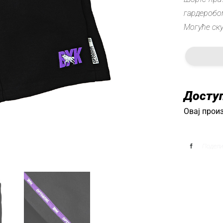
гардеробо
Могуће ск
Досту
Овај произ
Подел