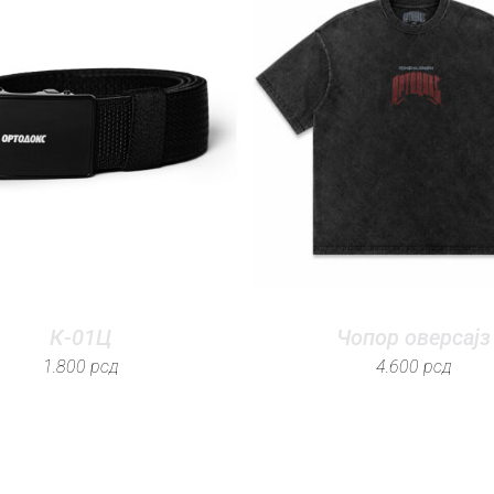
К-01Ц
Чопор оверсајз
1.800
рсд
4.600
рсд