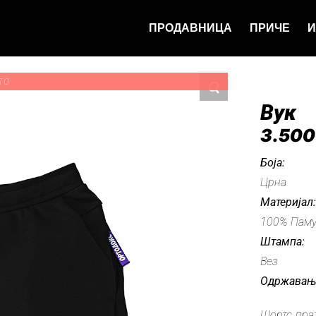
ПРОДАВНИЦА
ПРИЧЕ
И
ТО
Вук
3.50
Боја:
Црна
Материјал
100% Паму
Штампа:
Вез
Одржавањ
Шортс прат