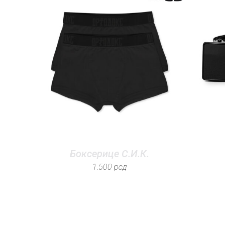
Боксерице С.И.К.
1.500
рсд