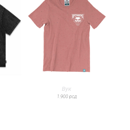
Вук
1.900
рсд