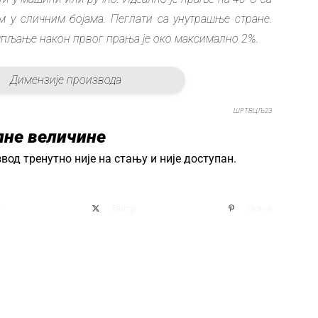
м у сличним бојама. Пеглати са унутрашње стране.
упљање након првог прања је око максимално 2%.
Димензије производа
ШРТВЦЉ23
пне величине
вод тренутно није на стању и није доступан.
и
Твитуј
Окачи