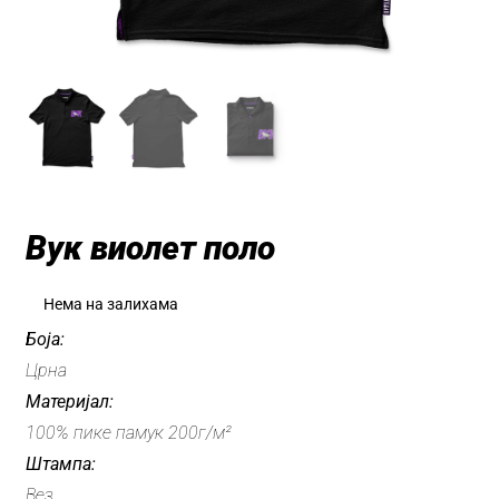
Вук виолет поло
Нема на залихама
Боја:
Црна
Материјал:
100% пике памук 200г/м²
Штампа:
Вез