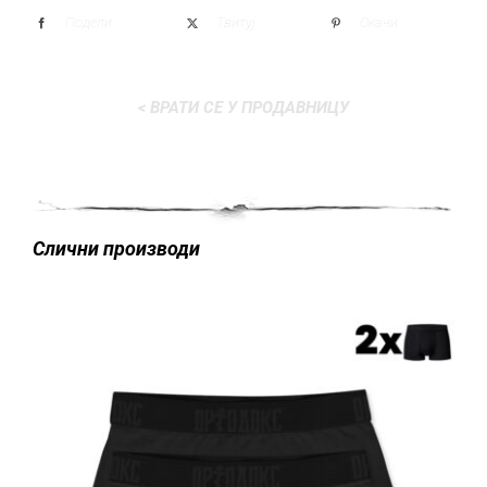
Подели
Твитуј
Окачи
< ВРАТИ СЕ У ПРОДАВНИЦУ
Слични производи