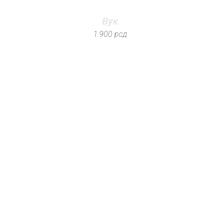
Вук
1.900
рсд