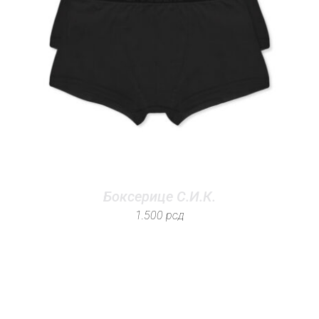
Боксерице С.И.К.
1.500
рсд