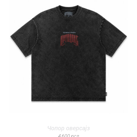
Чопор оверсајз
4.600
рсд