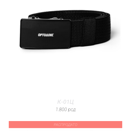
К-01Ц
1.800
рсд
РАСПРОДАТО