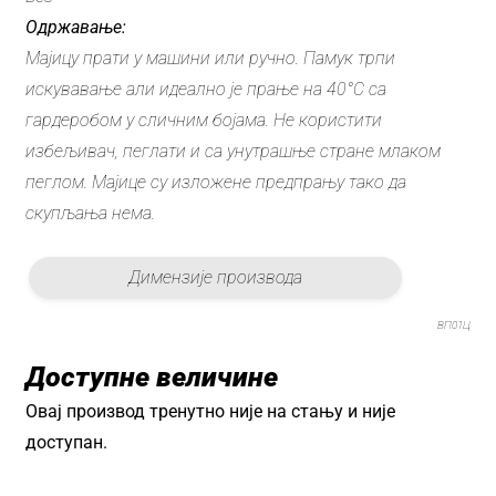
Одржавање:
Мајицу прати у машини или ручно. Памук трпи
искувавање али идеално је прање на 40°C са
гардеробом у сличним бојама. Не користити
избељивач, пеглати и са унутрашње стране млаком
пеглом. Мајице су изложене предпрању тако да
скупљања нема.
Димензије производа
ВП01Ц
Доступне величине
Овај производ тренутно није на стању и није
доступан.