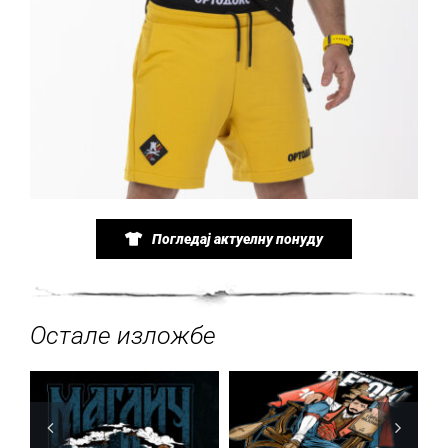
Погледај актуелну понуду
Остале изложбе