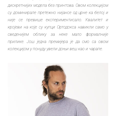
дискретнијих модела без принтова. Овом колекцијом
су доминирале претежно нијансе од црне ка белој и
није се превише експериментисало. Квалитет и
кројеви на које су купци Ортодокса навикли само у
сведенијем облику за неке мало формалније
прилике. Још једна премијера је да смо са овом
колекцијом у понуду увели доњи веш као и чарапе.