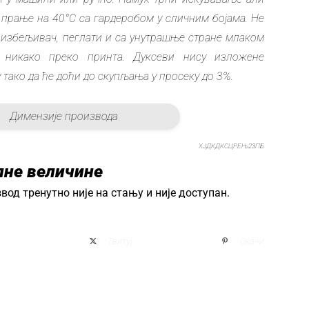
 прање на 40°C са гардеробом у сличним бојама. Не
 избељивач, пеглати и са унутрашње стране млаком
 никако преко принта. Дуксеви нису изложене
тако да ће доћи до скупљања у просеку до 3%.
Димензије производа
ХЈДКДКСЦРЕЊ23ПБ
пне величине
вод тренутно није на стању и није доступан.
и
Твитуј
Окачи