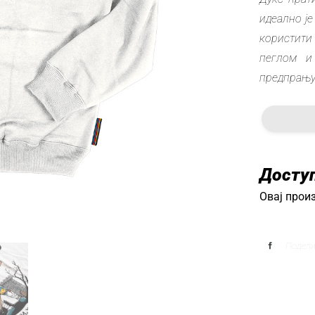
идеално је
користити
пеглом и
предпрању 
Досту
Овај произ
Подел