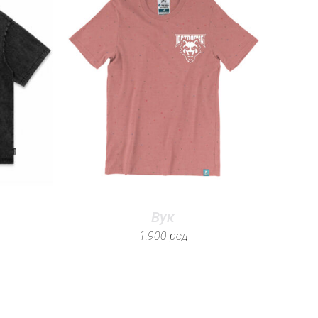
Вук
1.900
рсд