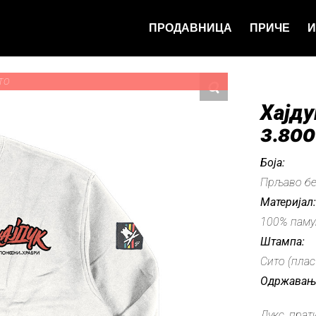
ПРОДАВНИЦА
ПРИЧЕ
И
ТО
Хајду
3.80
Боја:
Прљаво б
Материјал
100% паму
Штампа:
Сито (плас
Одржавањ
Дукс прат