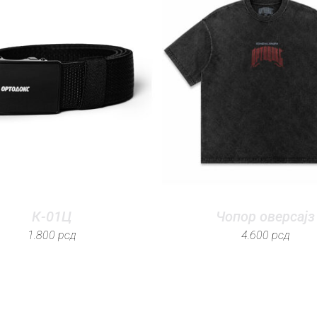
К-01Ц
Чопор оверсајз
1.800
рсд
4.600
рсд