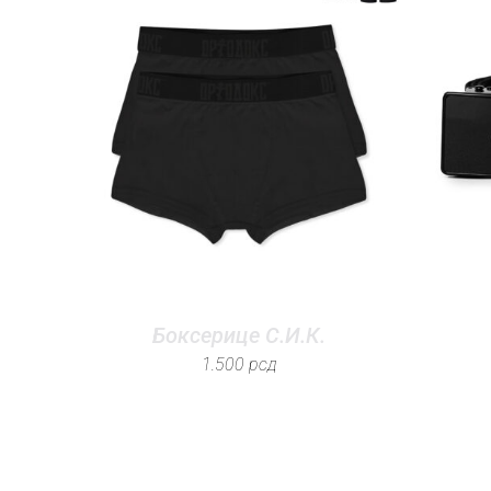
Боксерице С.И.К.
1.500
рсд