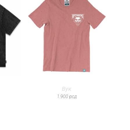
Вук
1.900
рсд