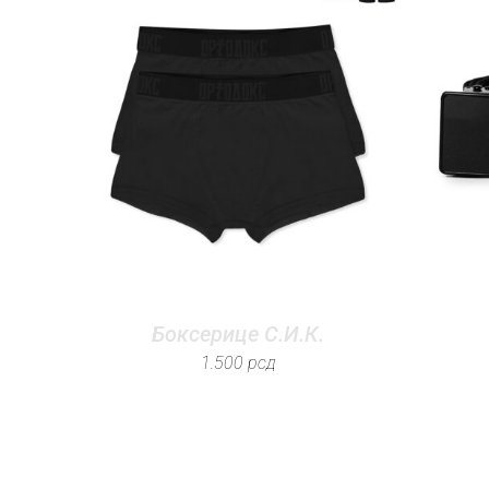
Боксерице С.И.К.
1.500
рсд