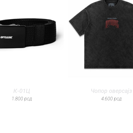
К-01Ц
Чопор оверсајз
1.800
рсд
4.600
рсд