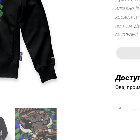
идеално је
користити
пеглом. Д
скупљања у
Досту
Овај произ
Подел