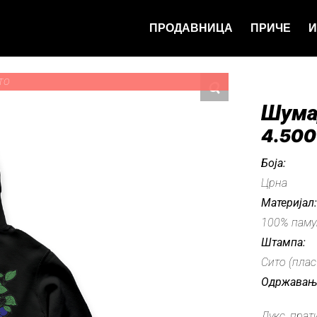
ПРОДАВНИЦА
ПРИЧЕ
И
ТО
Шума
4.50
Боја:
Црна
Материјал
100% паму
Штампа:
Сито (плас
Одржавањ
Дукс прат