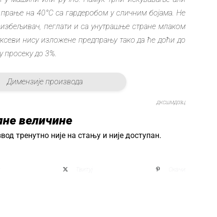
 прање на 40°C са гардеробом у сличним бојама. Не
 избељивач, пеглати и са унутрашње стране млаком
уксеви нису изложене предпрању тако да ће доћи до
 просеку до 3%.
Димензије производа
ДКСШМД03Ц
пне величине
вод тренутно није на стању и није доступан.
и
Твитуј
Окачи