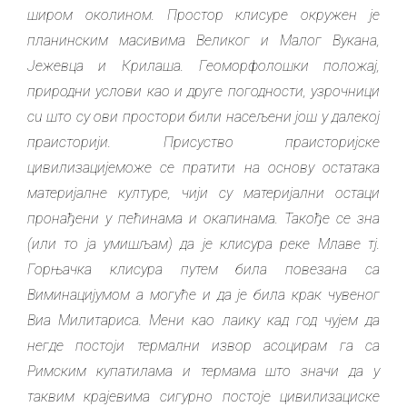
широм околином. Простор клисуре окружен је
планинским масиви
ма Великог и Малог Вукана,
Јежевца и Крилаша. Геоморфо
лошки положај,
природни услови као и друге погодности,
узрочници
cu што су ови простори били насељени још у
далекој
праисторији. Присуство праисторијске
цивилизације
може се пратити на основу остатака
материјалне културе, чији
су материјални остаци
пронађени у пећинама и окапинама. Такође се з
на
(или то ја умишљам) да је клисура реке Млаве тј.
Горњачка клисура путем била повезана са
Виминацијумом а могуће и да је била крак чувеног
Виа Милитариса. Мени као лаику кад год чујем да
негде постоји термални извор асоцирам га са
Римским купатилама и термама што значи да у
таквим крајевима сигурно постоје цивилизациске