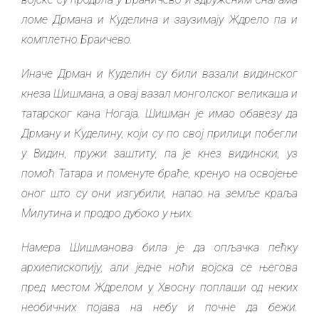
ломе Дрмана и Куделина и заузимају Ждрело па и
комплетно Браичево.
Иначе Дрман и Куделин су били вазали видинског
кнеза Шишмана, а овај вазал монголског великаша и
татарског кана Ногаја. Шишман је имао обавезу да
Дрману и Куделину, који су по свој прилици побегли
у Видин, пружи заштиту, па је кнез видински, уз
помоћ Татара и поменуте браће, кренуо на освојење
оног што су они изгубили, напао на земље краља
Милутина и продро дубоко у њих.
Намера Шишманова била је да опљачка пећку
архиепископију, али једне ноћи војска се његова
пред местом Ждрелом у Хвосну поплаши од неких
необичних појава на небу и почне да бежи.