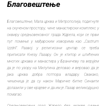
Благовештење
Благовештење, Мала црква и Митрополија, подигнуте
на скученом простору, чине манастирски комплекс у
оквиру средњовековног града Ждрела, који се први
пут помиње у мађарским изворима као „Castrum
Izzdril”. Развој у религиозни центар се треба
приписати Кнезу Лазару. Он је ктитор и штићених
многих цркава и манастира у Браничеву па верујем
да је по узору на Милутина деловао и веровао да је
јака црква добра потпора владару. Свакако,
чињеница је да су након Маричке битке Синаити
долазили у ове крајеве и да им је Лазар великодушно
помагао.
Средњовековни град Ждрело б
ез икакве сумње