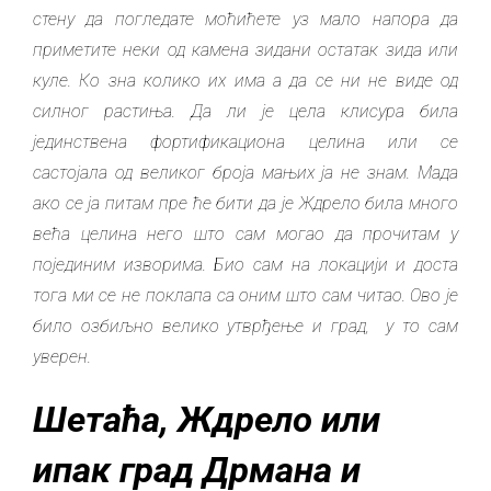
стену да погледате моћићете уз мало напора да
приметите неки од камена зидани остатак зида или
куле. Ко зна колико их има а да се ни не виде од
силног растиња. Да ли је цела клисура била
јединствена фортификациона целина или се
састојала од великог броја мањих ја не знам. Мада
ако се ја питам пре ће бити да је Ждрело била много
већа целина него што сам могао да прочитам у
појединим изворима. Био сам на локацији и доста
тога ми се не поклапа са оним што сам читао. Ово је
било озбиљно велико утврђење и град, у то сам
уверен.
Шетаћа, Ждрело или
ипак град Дрмана и