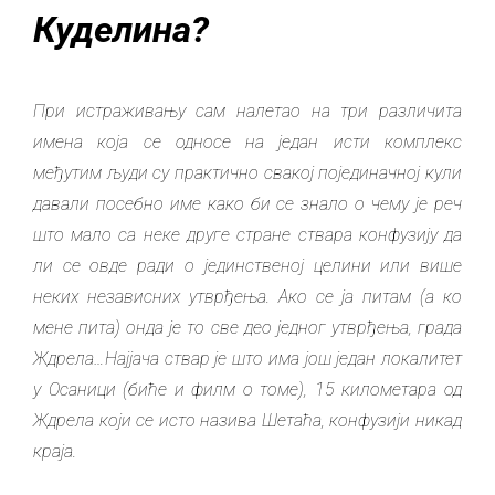
Куделина?
При истраживању сам налетао на три различита
имена која се односе на један исти комплекс
међутим људи су практично свакој појединачној кули
давали посебно име како би се знало о чему је реч
што мало са неке друге стране ствара конфузију да
ли се овде ради о јединственој целини или више
неких независних утврђења. Ако се ја питам (а ко
мене пита) онда је то све део једног утврђења, града
Ждрела…Најјача ствар је што има још једaн локалитет
у Осаници (биће и филм о томе), 15 километара од
Ждрела који се исто назива Шетаћа, конфузији никад
краја.