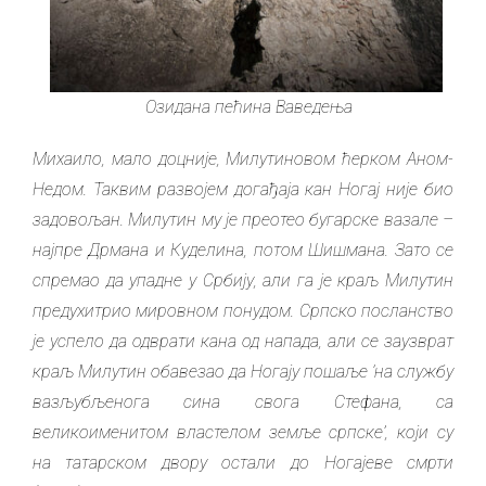
Озидана пећина Ваведења
Михаило, мало доцније, Милутиновом ћерком Аном-
Недом. Таквим развојем догађаја кан Ногај није био
задовољан. Милутин му је преотео бугарске вазале –
најпре Дрмана и Куделина, потом Шишмана. Зато се
спремао да упадне у Србију, али га је краљ Милутин
предухитрио мировном понудом. Српско посланство
је успело да одврати кана од напада, али се заузврат
краљ Милутин обавезао да Ногају пошаље ‘на службу
вазљубљенога сина свога Стефана, са
великоименитом властелом земље српске’, који су
на татарском двору остали до Ногајеве смрти