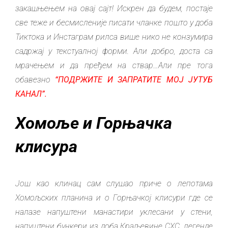
закашњењем на овај сајт! Искрен да будем, постаје
све теже и бесмисленије писати чланке пошто у доба
Тиктока и Инстаграм рилса више нико не конзумира
садржај у текстуалној форми. Али добро, доста са
мрачењем и да пређем на ствар…Али пре тога
обавезно
“ПОДРЖИТЕ И ЗАПРАТИТЕ МОЈ ЈУТУБ
КАНАЛ”.
Хомоље и Горњачка
клисура
Још као клинац сам слушао приче o лепотама
Хомољских планина и о Горњачкој клисури где се
налазе напуштени манастири уклесани у стени,
напуштени бункери из доба Краљевине СХС, легенде