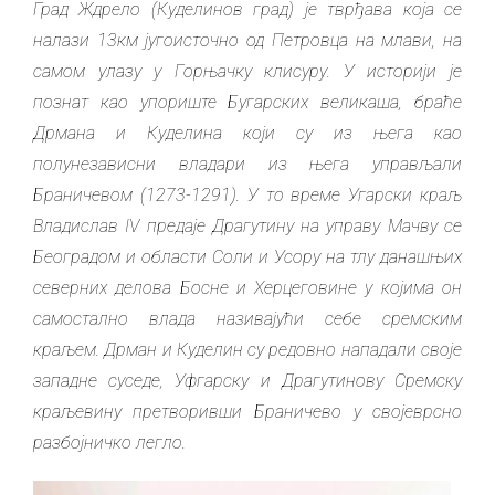
Град Ждрело (Куделинов град) је тврђава која се
налази 13км југоисточно од Петровца на млави, на
самом улазу у Горњачку клисуру. У историји је
познат као упориште Бугарских великаша, браће
Дрмана и Куделина који су из њега као
полунезависни владари из њега управљали
Браничевом (1273-1291). У то време Угарски краљ
Владислав IV предаје Драгутину на управу Мачву се
Београдом и области Соли и Усору на тлу данашњих
северних делова Босне и Херцеговине у којима он
самостално влада називајући себе сремским
краљем. Дрман и Куделин су редовно нападали своје
западне суседе, Уфгарску и Драгутинову Сремску
краљевину претворивши Браничево у својеврсно
разбојничко легло.