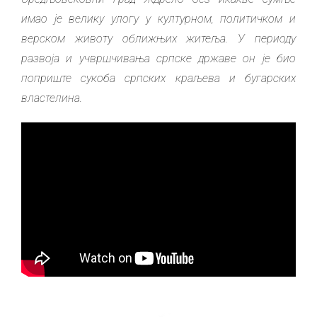
имао је вели
ку улогу у културном, политичком и
верском животу оближњих житеља. У периоду
развоја и учвршчивања српске држа
ве он је био
поприште сукоба српских краљева и бугарских
властелина.