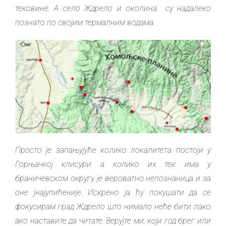
тековине. А село Ждрело и околина су надалеко
познато по својим термалним водама.
Просто је запањујуће колико локалитета постоји у
Горњачкој клисури а колико их тек има у
браничевском округу је вероватно непознаница и за
оне јнајупићеније. Искрено ја ћу покушати да се
фокусирам град Ждрело што нимало неће бити лако
ако наставите да читате. Верујте ми, који год брег или