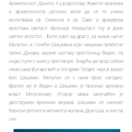
Архиепископ Данило II у родослову
Животи краљева
и архиепископа српских
вели да се то учини
молитвама св. Симеона и св. Саве ‘и архијереја
христова светаго Арсенија лежаштаго тоу в дому
светих апостол’… Било како му драго, за њима нагне
Милутин, и, гонећи Шишмана који чамцима пребегне
преко Дунава, заузме његову престоницу Видин, па
онда ступи с њим у преговоре. Знајући да пред собом
нема само Бугаре већ и Ногајеве Татаре, чији је вазал
био Шишман, Милутин се с њим брзо нагодио.
Вратио му је Видин а Шишман је признао врховну
власт Милутинову. Уговор мира запечаћен је
двоструким брачним везама: Шишман се оженио
ћерком српскога великога жупана Драгоша, а његов
син.