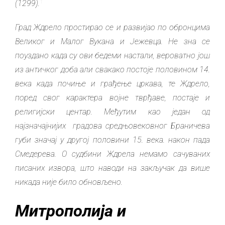
(1299).
¹
Град Ждрело простирао се и развијао по обронцима
Великог и Малог Вукана и Јежевца. Не зна се
поуздано када су ови бедеми настали, вероватно још
из античког доба али свакако постоје половином 14.
века када почиње и грађење цркава, те Ждрело,
поред свог карактера војне тврђаве, постаје и
религијски центар. Међутим као један од
најзначајнијих градова средњовековног Браничева
губи значај у другој половини 15. века. након пада
Смедерева.
О судбини Ждрела
немамо сачуваних
писаних извора, што на
води на закључак да више
никада није било обновљено.
Митрополија и