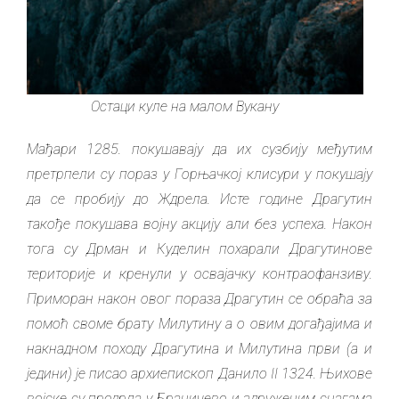
Остаци куле на малом Вукану
Мађари 1285. покушавају да их сузбију међутим
претрпели су пораз у Горњачкој клисури у покушају
да се пробију до Ждрела. Исте године Драгутин
такође покушава војну акцију али без успеха. Након
тога су Дрман и Куделин похарали Драгутинове
територије и кренули у освајачку контраофанзиву.
Приморан након овог пораза Драгутин се обраћа за
помоћ своме брату Милутину а о овим догађајима и
накнадном походу Драгутина и Милутина први (а и
једини) је писао архиепископ Данило II 1324. Њихове
војске су продрла у Браничево и здруженим снагама