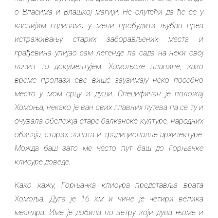
о Власима и Влашкој магији. Не слутећи да ће се у
каснијим годинама у мени пробудити љубав преа
истраживању старих заборављених места и
грађевина упијао сам легенде па сада на неки свој
начин то документујем. Хомољске планине, како
време пролази све више заузимају неко посебно
место у мом срцу и души. Специфичан је положај
Хомоња, некако је ван свих главних путева па се ту и
очувала обележја старе балканске културе, народних
обичаја, старих заната и традиционалне архитектуре.
Можда баш зато ме често пут баш до Горњачке
клисуре доведе.
Како кажу, Горњачка клисура представља врата
Хомоља. Дуга је 16 км и чине је четири велика
меандра. Име је добила по ветру који дува њоме и