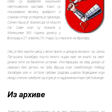
себе су храбрили ношењем
светосавских застава. Како су
показивали велику храброст и
снажан отпор уследила је одмазда.
Синан паша је тражио да се мошти
Св. Саве које су лежале у
Милешеви 350 година донесу у
Београд и 27. априла (10. maja) су спаљене на Врачару…
Ово је био кратки увод у вези приче и дизајна везаног за Јанка
Лугошана Халабуру пошто много људи није ни знало за овог
јунака нити за банатски устанак. Инспирација за овај дизајн је
свакако био детаљ на грбу Вршца који симболизује победу
Халабуре али и остали грбови градова широм Војводине који
имају сличне симболе од којих је и најдоминантнији грб Кикинде.
Из архиве
Требало би да напоменем да је овај оригиналан чланак од