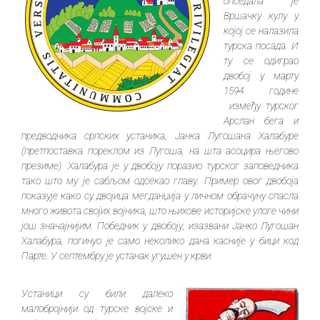
опседала је
Вршачку кулу у
којој се налазила
турска посада. И
ту се одиграо
двобој у марту
1594. године
између турског
Арслан бега и
предводника српских устаника, Јанка Лугошана Халабуре
(претпоставка пореклом из Лугоша, на шта асоцира његово
презиме). Халабура је у двобоју поразио турског заповедника
тако што му је сабљом одсекао главу. Пример овог двобоја
показује како су двојица мегданџија у личном обрачуну спасла
много живота својих војника, што њихове историјске улоге чини
још значајнијим. Победник у двобоју, изазвани Јанко Лугошан
Халабура, погинуо је само неколико дана касније у бици код
Парте. У септембру је устанак угушен у крви.
Устаници су били далеко
малобројнији од турске војске и