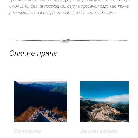
07.04.2016. био на претходном сајту и пребачен овде као прича
од великог значаја за разумевање онога чиме се бавимо.
Сличне приче
Солотник
Јањин камен