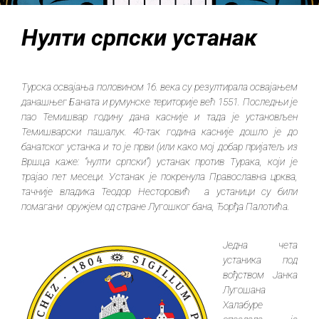
Нулти српски устанак
Турска освајања половином 16. века су резултиралa освајањем
данашњег Баната и румунске територије већ 1551. Последњи је
пао Темишвар годину дана касније и тада је установљен
Темишварски пашалук. 40-так година касније дошло је до
банатског устанка и то је први (или како мој добар пријатељ из
Вршца каже: “нулти српски”) устанак против Турака, који је
трајао пет месеци. Устанак је покренула Православна црква,
тачније владика Теодор Несторовић а устаници су били
помагани оружјем од стране Лугошког бана, Ђорђа Палотића.
Једна чета
устаника под
вођством Јанка
Лугошана
Халабуре